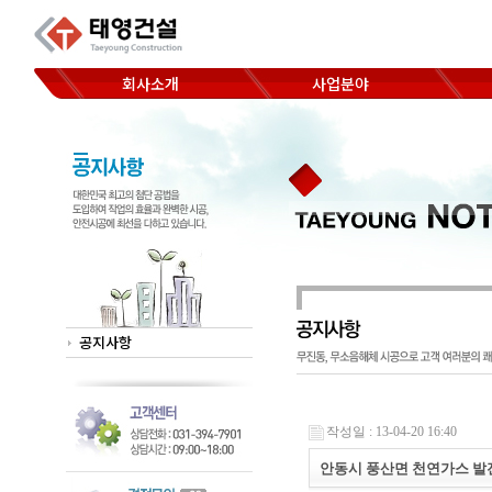
회사소개
사업분야
코아드릴 천공
CEO 인사말
Hand saw 절단
찾아오시는 길
Wheel saw 절단
Wall saw 절단
Wire saw 절단
공지사항
작성일 : 13-04-20 16:40
안동시 풍산면 천연가스 발