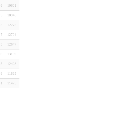
26
10601
15
10346
25
12275
17
12704
25
12647
20
13159
15
12428
28
11865
01
11475