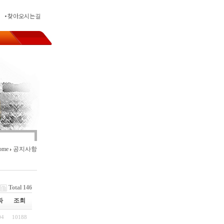
찾아오시는길
인력치핑및 면갈이
ome
공지사항
Total 146
짜
조회
04
10188