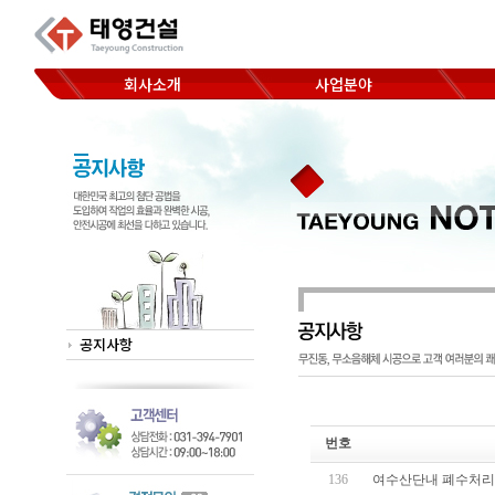
회사소개
사업분야
코아드릴 천공
CEO 인사말
Hand saw 절단
찾아오시는 길
Wheel saw 절단
Wall saw 절단
Wire saw 절단
공지사항
번호
136
여수산단내 폐수처리