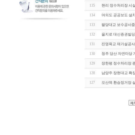
135
현리 정수처리장 시
134
여의도 공공보도 설
133
팔당대교 보수공사중
132
을지로 대신증권빌딩
131
진영육교 재가설공사
130
청주 당산 자연마당
129
장한평 정수처리장 
128
남양주 장현대교 확
127
오산역 환승정거장 