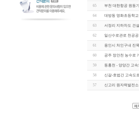
65
부천 대한항공 원동
64
대방동 영화초등학교
63
서정리 지하차도 건
62
일산수로관로 천공
61
용인시 처인구내 진
60
공주 정안천 농수로 개
59
동홍천 - 양양간 고
58
신갈-호법간 고속도
57
신고리 원자력발전소