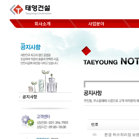
회사소개
사업분야
코아드릴 천공
CEO 인사말
Hand saw 절단
찾아오시는 길
Wheel saw 절단
Wall saw 절단
Wire saw 절단
공지사항
번호
66
문경 하수처리장 보